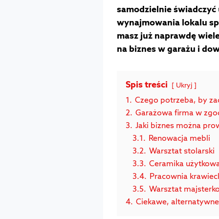
samodzielnie świadczyć 
wynajmowania lokalu spec
masz już naprawdę wiel
na biznes w garażu i dow
Spis treści
Ukryj
1.
Czego potrzeba, by za
2.
Garażowa firma w zgo
3.
Jaki biznes można pro
3.1.
Renowacja mebli
3.2.
Warsztat stolarski
3.3.
Ceramika użytkowa
3.4.
Pracownia krawiec
3.5.
Warsztat majsterk
4.
Ciekawe, alternatywne