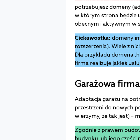
potrzebujesz domeny (ad
w którym strona będzie 
obecnym i aktywnym w s
Ciekawostka:
domeny int
rozszerzenia). Wiele z ni
Dla przykładu domena .hou
firma realizuje jakieś usł
Garażowa firma
Adaptacja garażu na potr
przestrzeni do nowych pot
wierzymy, że tak jest) –
Zgodnie z prawem budow
budynku lub jego części