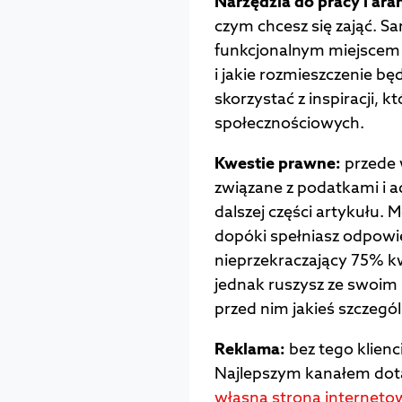
Narzędzia do pracy i ara
czym chcesz się zająć. Sa
funkcjonalnym miejscem 
i jakie rozmieszczenie bę
skorzystać z inspiracji, 
społecznościowych.
Kwestie prawne:
przede 
związane z podatkami i 
dalszej części artykułu. 
dopóki spełniasz odpowi
nieprzekraczający 75% 
jednak ruszysz ze swoim 
przed nim jakieś szczegó
Reklama:
bez tego klienc
Najlepszym kanałem dotar
własna strona interneto