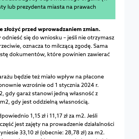
sty lub prezydenta miasta na prawach
ie złożyć przed wprowadzaniem zmian.
 odnieść się do wniosku – jeśli nie otrzymasz
przeciwie, oznacza to milczącą zgodę. Sama
 listę dokumentów, które powinien zawierać
.
arażu będzie też miało wpływ na płacone
onownie wzrośnie od 1 stycznia 2024 r.
2, gdy garaż stanowi jedną własność z
 m2, gdy jest oddzielną własnością.
owiednio 1,15 zł i 11,17 zł za m2. Jeśli
część jest zajęty na prowadzenie działalności
iesie 33,10 zł (obecnie: 28,78 zł) za m2.