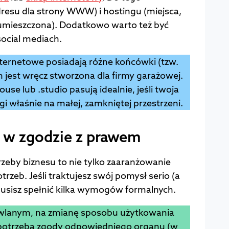
resu dla strony WWW) i hostingu (miejsca,
umieszczona). Dodatkowo warto też być
ocial mediach.
ernetowe posiadają różne końcówki (tzw.
ch jest wręcz stworzona dla firmy garażowej.
se lub .studio pasują idealnie, jeśli twoja
ugi właśnie na małej, zamkniętej przestrzeni.
 w zgodzie z prawem
zeby biznesu to nie tylko zaaranżowanie
rzeb. Jeśli traktujesz swój pomysł serio (a
 musisz spełnić kilka wymogów formalnych.
lanym, na zmianę sposobu użytkowania
 potrzeba zgody odpowiedniego organu (w