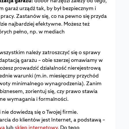
nżacja garażu:
dobór narzędzi zależy od tego,
m garaż urządź tak, by był bezpiecznym i
pracy. Zastanów się, co na pewno się przyda
dzie najbardziej efektywne. Możesz też
których pełno, np. w mediach
wszystkim należy zatroszczyć się o sprawy
adaptacją garażu – obie szerzej omawiamy w
Możesz prowadzić działalność nierejestrową
ednie warunki (m.in. miesięczny przychód
kwoty minimalnego wynagrodzenia). Zanim
biznesem, zorientuj się, czy prawo stawia
lne wymagania i formalności.
i nie dowiedzą się o Twojej firmie.
cia do klientów jest Internet, a podstawą –
wa
lub
sklep internetowy
. Do tego