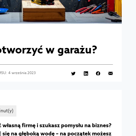
 otworzyć w garażu?
ISU: 4 września 2023
ć własną firmę i szukasz pomysłu na biznes?
ać się na głęboką wodę – na początek możesz