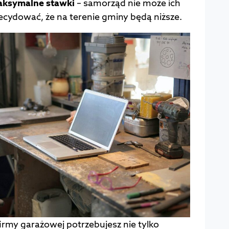
aksymalne stawki
– samorząd nie może ich
ecydować, że na terenie gminy będą niższe.
rmy garażowej potrzebujesz nie tylko