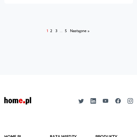
1
2
3
…
5
Następne »
HOME.PL
BAZA WIEDZY
PRODUKTY