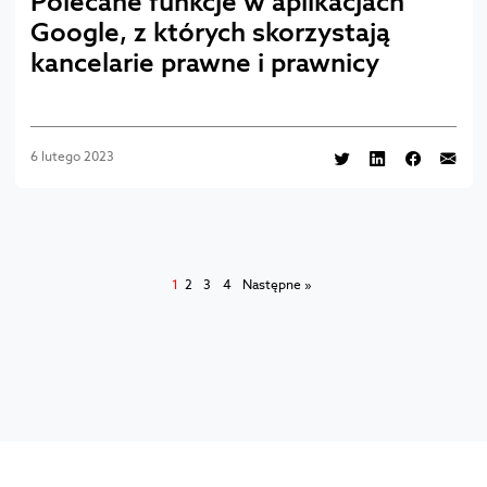
Polecane funkcje w aplikacjach
Google, z których skorzystają
kancelarie prawne i prawnicy
6 lutego 2023
1
2
3
4
Następne »