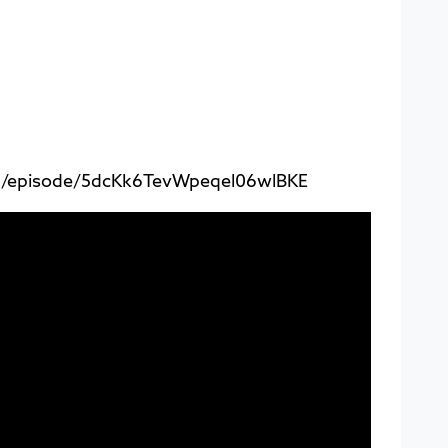
om/episode/5dcKk6TevWpeqel06wlBKE