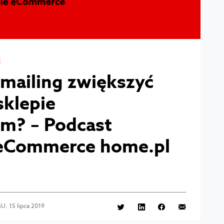
E
 mailing zwiększyć
sklepie
m? – Podcast
 eCommerce home.pl
: 15 lipca 2019