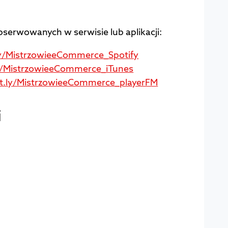
serwowanych w serwisie lub aplikacji:
.ly/MistrzowieeCommerce_Spotify
ly/MistrzowieeCommerce_iTunes
bit.ly/MistrzowieeCommerce_playerFM
i