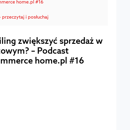
mmerce home.pl #16
 przeczytaj i posłuchaj
iling zwiększyć sprzedaż w
etowym? – Podcast
ommerce home.pl #16