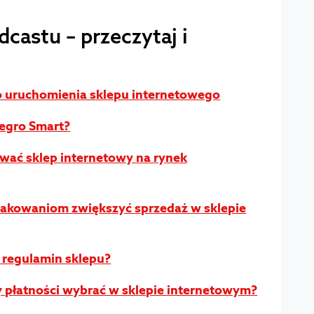
dcastu – przeczytaj i
o uruchomienia sklepu internetowego
legro Smart?
wać sklep internetowy na rynek
pakowaniom zwiększyć sprzedaż w sklepie
 regulamin sklepu?
 płatności wybrać w sklepie internetowym?