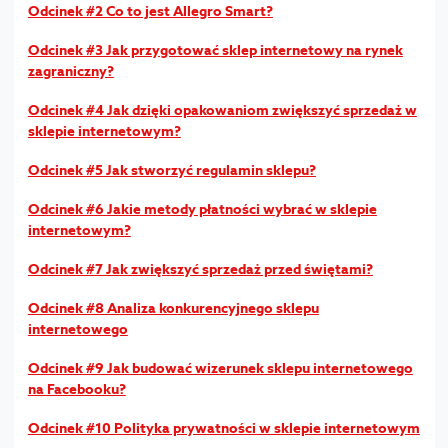
Odcinek #2 Co to jest Allegro Smart?
Odcinek #3 Jak przygotować sklep internetowy na rynek
zagraniczny?
Odcinek #4 Jak dzięki opakowaniom zwiększyć sprzedaż w
sklepie internetowym?
Odcinek #5 Jak stworzyć regulamin sklepu?
Odcinek #6 Jakie metody płatności wybrać w sklepie
internetowym?
Odcinek #7 Jak zwiększyć sprzedaż przed świętami?
Odcinek #8 Analiza konkurencyjnego sklepu
internetowego
Odcinek #9 Jak budować wizerunek sklepu internetowego
na Facebooku?
Odcinek #10 Polityka prywatności w sklepie internetowym