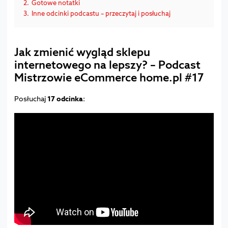
2.
Gotowe notatki
3.
Inne odcinki podcastu – przeczytaj i posłuchaj
Jak zmienić wygląd sklepu
internetowego na lepszy? – Podcast
Mistrzowie eCommerce home.pl #17
Posłuchaj
17 odcinka
: