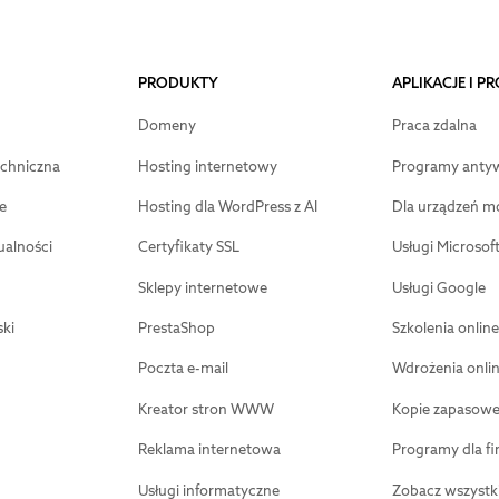
PRODUKTY
APLIKACJE I 
Domeny
Praca zdalna
chniczna
Hosting internetowy
Programy anty
e
Hosting dla WordPress z AI
Dla urządzeń m
ualności
Certyfikaty SSL
Usługi Microsof
Sklepy internetowe
Usługi Google
ki
PrestaShop
Szkolenia online
Poczta e-mail
Wdrożenia onli
Kreator stron WWW
Kopie zapasow
Reklama internetowa
Programy dla fi
Usługi informatyczne
Zobacz wszystk