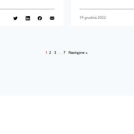
19 grudnia 2022
1
2
3
…
7
Następne »