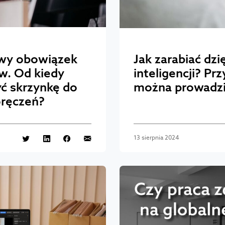
owy obowiązek
Jak zarabiać dzi
ów. Od kiedy
inteligencji? Pr
żyć skrzynkę do
można prowadzi
doręczeń?
13 sierpnia 2024