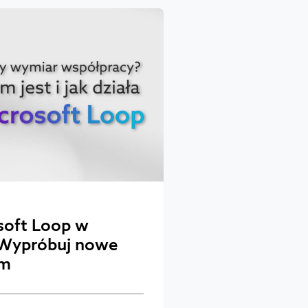
osoft Loop w
 Wypróbuj nowe
rm