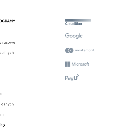
PROGRAMY
wirusowe
obilnych
t
ne
e danych
rm
ie