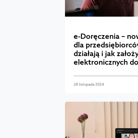
e-Doręczenia – n
dla przedsiębiorc
działają i jak zało
elektronicznych 
28 listopada 2024