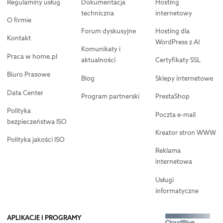
Regulaminy usług
Dokumentacja
Hosting
techniczna
internetowy
O firmie
Forum dyskusyjne
Hosting dla
Kontakt
WordPress z AI
Komunikaty i
Praca w home.pl
aktualności
Certyfikaty SSL
Biuro Prasowe
Blog
Sklepy internetowe
Data Center
Program partnerski
PrestaShop
Polityka
Poczta e-mail
bezpieczeństwa ISO
Kreator stron WWW
Polityka jakości ISO
Reklama
internetowa
Usługi
informatyczne
APLIKACJE I PROGRAMY