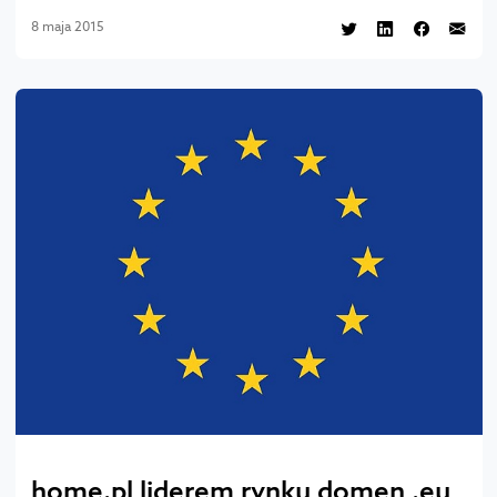
8 maja 2015
home.pl liderem rynku domen .eu