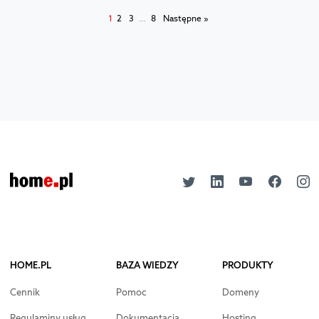
1
2
3
…
8
Następne »
HOME.PL
BAZA WIEDZY
PRODUKTY
Cennik
Pomoc
Domeny
Regulaminy usług
Dokumentacja
Hosting