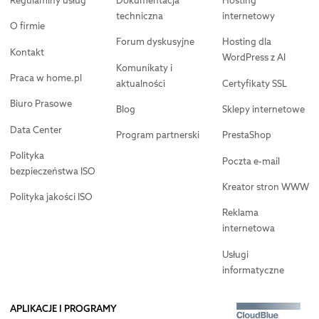
Regulaminy usług
Dokumentacja
Hosting
techniczna
internetowy
O firmie
Forum dyskusyjne
Hosting dla
Kontakt
WordPress z AI
Komunikaty i
Praca w home.pl
aktualności
Certyfikaty SSL
Biuro Prasowe
Blog
Sklepy internetowe
Data Center
Program partnerski
PrestaShop
Polityka
Poczta e-mail
bezpieczeństwa ISO
Kreator stron WWW
Polityka jakości ISO
Reklama
internetowa
Usługi
informatyczne
APLIKACJE I PROGRAMY