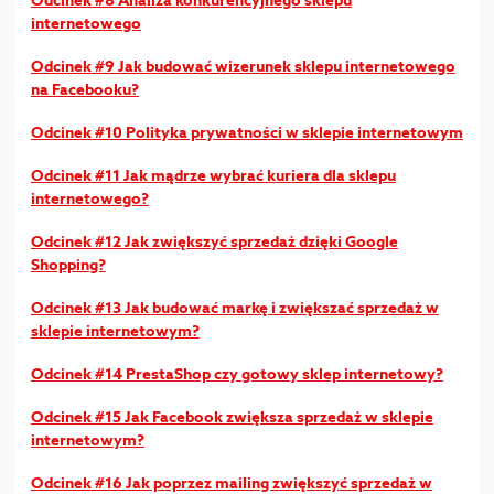
internetowego
Odcinek #9 Jak budować wizerunek sklepu internetowego
na Facebooku?
Odcinek #10 Polityka prywatności w sklepie internetowym
Odcinek #11 Jak mądrze wybrać kuriera dla sklepu
internetowego?
Odcinek #12 Jak zwiększyć sprzedaż dzięki Google
Shopping?
Odcinek #13 Jak budować markę i zwiększać sprzedaż w
sklepie internetowym?
Odcinek #14 PrestaShop czy gotowy sklep internetowy?
Odcinek #15 Jak Facebook zwiększa sprzedaż w sklepie
internetowym?
Odcinek #16 Jak poprzez mailing zwiększyć sprzedaż w