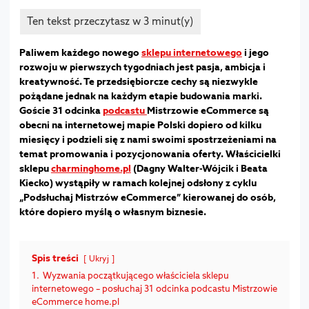
Paliwem każdego nowego
sklepu internetowego
i jego
rozwoju w pierwszych tygodniach jest pasja, ambicja i
kreatywność. Te przedsiębiorcze cechy są niezwykle
pożądane jednak na każdym etapie budowania marki.
Goście 31 odcinka
podcastu
Mistrzowie eCommerce są
obecni na internetowej mapie Polski dopiero od kilku
miesięcy i podzieli się z nami swoimi spostrzeżeniami na
temat promowania i pozycjonowania oferty. Właścicielki
sklepu
charminghome.pl
(Dagny Walter-Wójcik i Beata
Kiecko) wystąpiły w ramach kolejnej odsłony z cyklu
„Podsłuchaj Mistrzów eCommerce” kierowanej do osób,
które dopiero myślą o własnym biznesie.
Spis treści
Ukryj
1.
Wyzwania początkującego właściciela sklepu
internetowego – posłuchaj 31 odcinka podcastu Mistrzowie
eCommerce home.pl