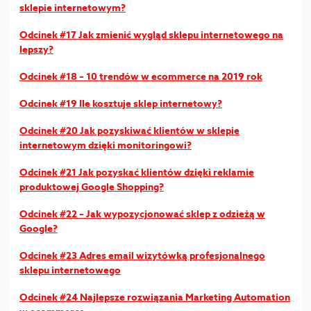
sklepie internetowym?
Odcinek #17 Jak zmienić wygląd sklepu internetowego na
lepszy?
Odcinek #18 – 10 trendów w ecommerce na 2019 rok
Odcinek #19 Ile kosztuje sklep internetowy?
Odcinek #20 Jak pozyskiwać klientów w sklepie
internetowym dzięki monitoringowi?
Odcinek #21 Jak pozyskać klientów dzięki reklamie
produktowej Google Shopping?
Odcinek #22 – Jak wypozycjonować sklep z odzieżą w
Google?
Odcinek #23 Adres email wizytówką profesjonalnego
sklepu internetowego
Odcinek #24 Najlepsze rozwiązania Marketing Automation