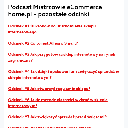
Podcast Mistrzowie eCommerce
home.pl – pozostałe odcinki
Odcinek #1 10 kroków do uruchomienia sklepu
internetowego
Odcinek #2 Co to jest Allegro Smart?
Odcinek #3 Jak przygotować sklep internetowy na rynek
zagraniczny?
Odcinek #4 Jak dzięki opakowaniom zwiększyć sprzedaż w
sklepie internetowym?
Odcinek #5 Jak stworzyć regulamin sklepu?
Odcinek #6 Jakie metody płatności wybrać w sklepie
internetowym?
Odcinek #7 Jak zwiększyć sprzedaż przed świętami?
Odcinek #8 Analiza konkurencyjnego sklepu