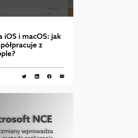
a iOS i macOS: jak
spółpracuje z
pple?