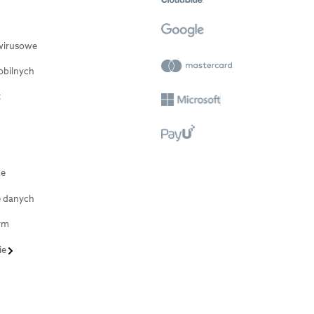
wirusowe
obilnych
t
ne
e danych
rm
ie