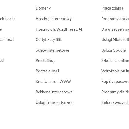
Domeny
Praca zdalna
chniczna
Hosting internetowy
Programy anty
e
Hosting dla WordPress z AI
Dla urządzeń m
ualności
Certyfikaty SSL
Usługi Microsof
Sklepy internetowe
Usługi Google
ki
PrestaShop
Szkolenia online
Poczta e-mail
Wdrożenia onli
Kreator stron WWW
Kopie zapasow
Reklama internetowa
Programy dla fi
Usługi informatyczne
Zobacz wszystk