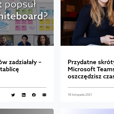
ów zadziałały –
Przydatne skró
tablicę
Microsoft Teams
oszczędzisz cza
18 listopada 2021