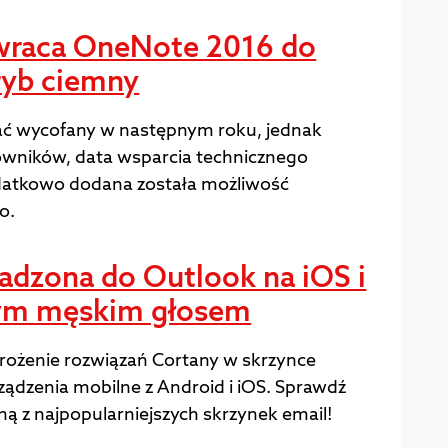
ywraca OneNote 2016 do
tryb ciemny
ać wycofany w następnym roku, jednak
kowników, data wsparcia technicznego
datkowo dodana została możliwość
o.
dzona do Outlook na iOS i
ym męskim głosem
rożenie rozwiązań Cortany w skrzynce
ądzenia mobilne z Android i iOS. Sprawdź
ną z najpopularniejszych skrzynek email!