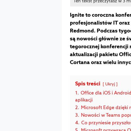
Ignite to coroczna konfe
profesjonalistów IT or
Redmond. Podczas tygod
są nowości głównie ze św
tegorocznej konferencji
aktualizacji pakietu Off
Cortana oraz wielu innyc
Spis treści
Ukryj
1.
Office dla iOS i Androi
aplikacji
2.
Microsoft Edge dzięki 
3.
Nowości w Teams popr
4.
Co przyniesie przyszło
5.
Microsoft przywraca O