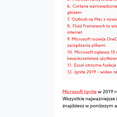
6.
Cortana wprowadzona 
głosem
7.
Outlook na Mac z now
8.
Fluid Framework to wiz
internet
9.
Microsoft rozwija OneD
zarządzania plikami
10.
Microsoft ogłasza 10
bezpieczeństwa użytkow
11.
Excel otrzyma funkcje
12.
Ignite 2019 – wideo n
Microsoft Ignite
w 2019 r
Wszystkie najważniejsze 
znajdziesz w poniższym a