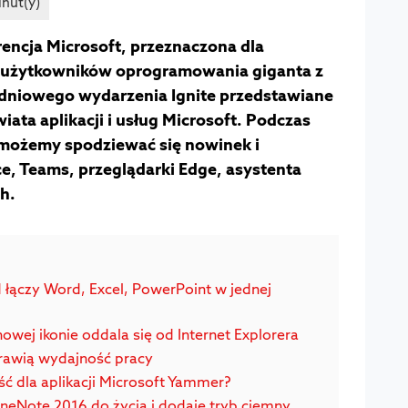
rencja Microsoft, przeznaczona dla
az użytkowników oprogramowania giganta z
niowego wydarzenia Ignite przedstawiane
iata aplikacji i usług Microsoft. Podczas
 możemy spodziewać się nowinek i
ice, Teams, przeglądarki Edge, asystenta
h.
d łączy Word, Excel, PowerPoint w jednej
nowej ikonie oddala się od Internet Explorera
awią wydajność pracy
ść dla aplikacji Microsoft Yammer?
neNote 2016 do życia i dodaje tryb ciemny